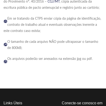
do Provimento nº. 40/2016 –
CGJ/MT
, cópia autenticada da
escritura pública de pacto antenupcial e registro junto ao cartório;
Em se tratando da CTPS enviar cópia da página de identificação,
03
contrato de trabalho atual e eventuais observações inerente a
este contrato caso exista;
O tamanho de cada arquivo NÃO pode ultrapassar o tamanho
04
de 800kB;
Os arquivos poderão ser anexados na extensão jpg ou pdf.
05
Links Úteis
Conecte-se conosco em