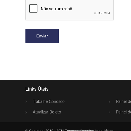
Enviar
Links Úteis
Trabalhe Conosco
Painel d
Atualizar Boleto
Painel d
© Copyright 2019 - AGN Empreendimentos Imobiliários.