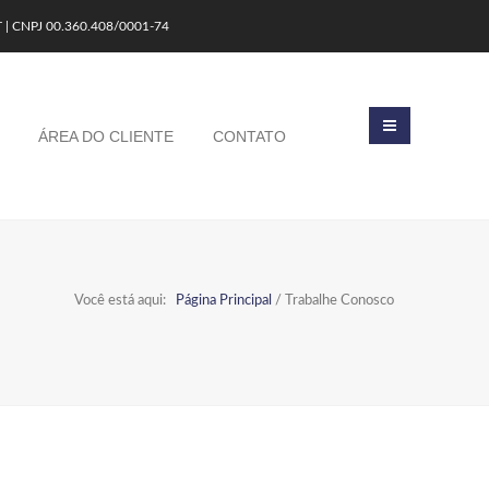
T | CNPJ 00.360.408/0001-74
ÁREA DO CLIENTE
CONTATO
Você está aqui:
Página Principal
/
Trabalhe Conosco