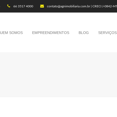
4
66 3517 4000
contato@agnimobiliaria.com.br | CRECI J-0842-M
UEM SOMOS
EMPREENDIMENTOS
BLOG
SERVIÇOS