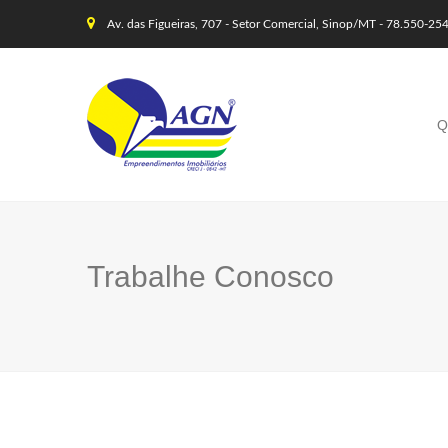
Av. das Figueiras, 707 - Setor Comercial, Sinop/MT - 78.550-25
Q
Trabalhe Conosco