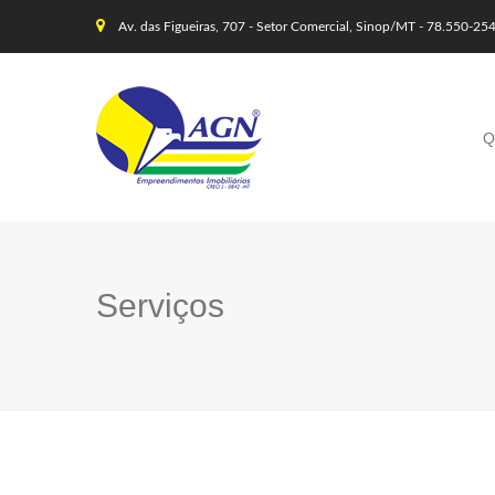
Av. das Figueiras, 707 - Setor Comercial, Sinop/MT - 78.550-25
Q
Serviços