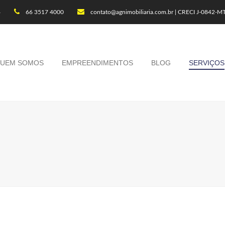
4
66 3517 4000
contato@agnimobiliaria.com.br | CRECI J-0842-M
UEM SOMOS
EMPREENDIMENTOS
BLOG
SERVIÇOS