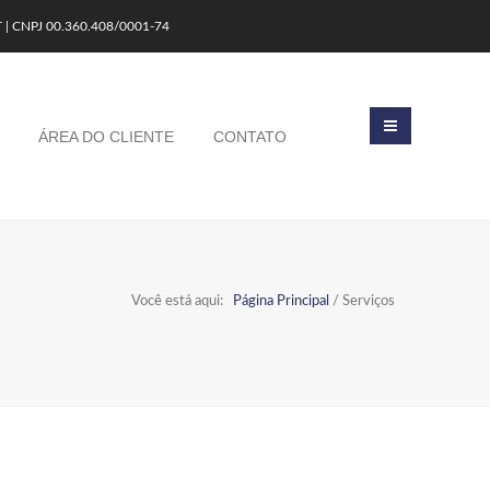
T | CNPJ 00.360.408/0001-74
ÁREA DO CLIENTE
CONTATO
Você está aqui:
Página Principal
/
Serviços