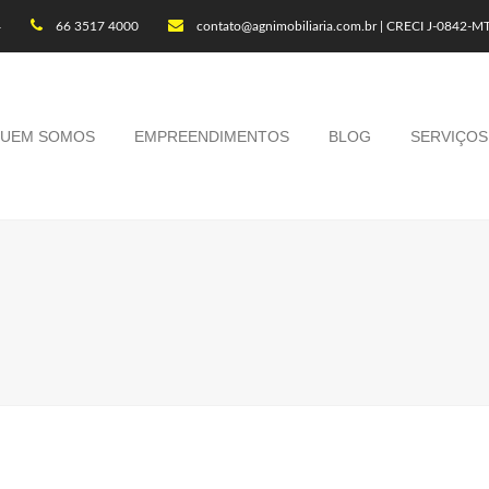
4
66 3517 4000
contato@agnimobiliaria.com.br | CRECI J-0842-M
UEM SOMOS
EMPREENDIMENTOS
BLOG
SERVIÇOS