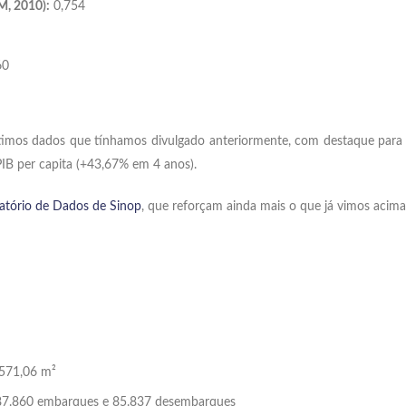
M, 2010):
0,754
60
 últimos dados que tínhamos divulgado anteriormente, com destaque par
IB per capita (+43,67% em 4 anos).
atório de Dados de Sinop
, que reforçam ainda mais o que já vimos acima
571,06 m²
7.860 embarques e 85.837 desembarques