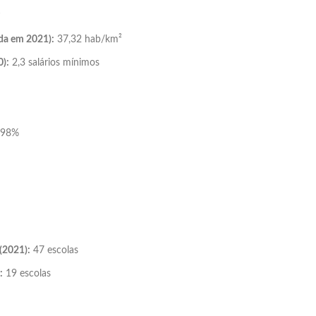
²
da em 2021):
37,32 hab/km²
0):
2,3 salários mínimos
98%
(2021):
47 escolas
:
19 escolas