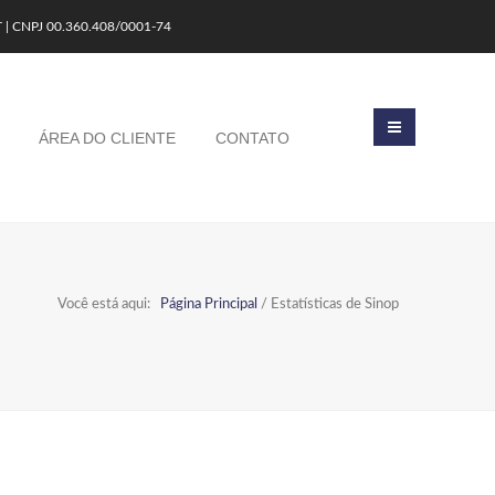
T | CNPJ 00.360.408/0001-74
ÁREA DO CLIENTE
CONTATO
Você está aqui:
Página Principal
/
Estatísticas de Sinop