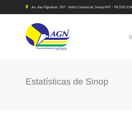
Av. das Figueiras, 707 - Setor Comercial, Sinop/MT - 78.550-25
Q
Estatísticas de Sinop