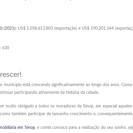
) (2021):
US$ 1.058.613.803 (exportação) e US$ 190.201.544 (exportaç
:
630
rescer!
so município está crescendo significativamente ao longo dos anos. Com
tinuar participando ativamente da história da cidade.
 é um muito obrigado a todos os moradores de Sinop, em especial aquel
como também participar de tamanho crescimento e, consequentemente, ev
mobiliária em Sinop
, e conte conosco para a realização do seu sonho, s