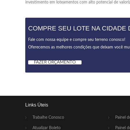
investimento em loteamentos com alto potencial de valori
COMPRE SEU LOTE NA CIDADE 
Fale com nossa equipe e compre seu terreno conosco!
Oferecemos as melhores condições que deixam você muito
FAZER ORÇAMENTO
Links Úteis
Trabalhe Conosco
Painel d
Atualizar Boleto
Painel d