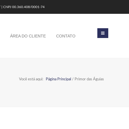
T | CNPJ 00.360.408/0001-74
ÁREA DO CLIENTE
CONTATO
Você está aqui:
Página Principal
/
Primor das Águias