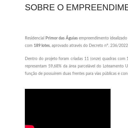
SOBRE O EMPREENDIM
Residencial
Primor das Águias
empreendimento idealizado e
com
189 lotes
, aprovado através do Decreto nº. 236/2022
Dentro do projeto foram criadas 11 (onze) quadras com 1
representam 59,68% da área parcelável do Loteamento Ur
função de possuírem duas frentes para vias públicas e c