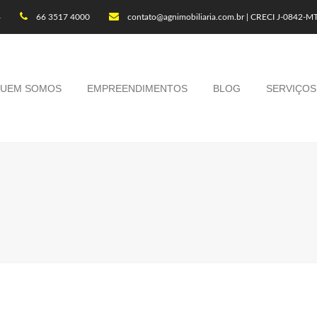
4
66 3517 4000
contato@agnimobiliaria.com.br | CRECI J-0842-M
UEM SOMOS
EMPREENDIMENTOS
BLOG
SERVIÇOS