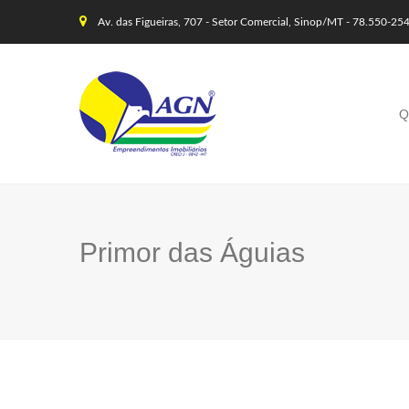
Av. das Figueiras, 707 - Setor Comercial, Sinop/MT - 78.550-25
Q
Primor das Águias